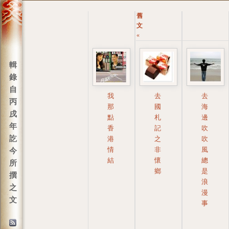
舊
文
«
輯
錄
自
我
去
去
丙
那
國
海
戌
點
札
邊
年
香
記
吹
訖
港
之
吹
情
非
風
今
結
懷
總
所
鄉
是
撰
浪
之
漫
文
事